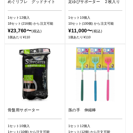
めぐリフレ グッドナイト
足ゆびサポーター ２枚入り
1セット12個入
1セット10個入
18セット(216個)
から注文可能
10セット(100個)
から注文可能
¥23,760〜
¥11,000〜
(税込)
(税込)
1個あたり¥110
1個あたり¥110
骨盤用サポーター
孫の手 伸縮棒
1セット10個入
1セット12個入
1セット(10個)
から注文可能
1セット(12個)
から注文可能