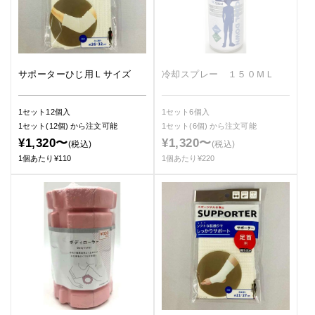
サポーターひじ用Ｌサイズ
冷却スプレー １５０ＭＬ
1セット12個入
1セット6個入
1セット(12個)
から注文可能
1セット(6個)
から注文可能
¥1,320〜
¥1,320〜
(税込)
(税込)
1個あたり¥110
1個あたり¥220