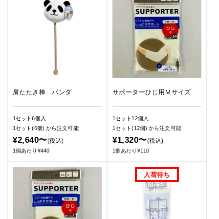
肩たたき棒 パンダ
サポーターひじ用Ｍサイズ
1セット6個入
1セット12個入
1セット(6個)
から注文可能
1セット(12個)
から注文可能
¥2,640〜
¥1,320〜
(税込)
(税込)
1個あたり¥440
1個あたり¥110