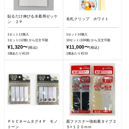
貼るだけ伸びる水着用ゼッケ
名札クリップ ホワイト
ン ２Ｐ
1セット12個入
1セット10個入
1セット(12個)
から注文可能
10セット(100個)
から注文可能
¥1,320〜
¥11,000〜
(税込)
(税込)
1個あたり¥110
1個あたり¥110
ＰＶＣネームタグ４Ｐ モノ
面ファスナー強粘着タイプ２
トーン
５×１２０ｍｍ