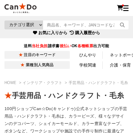
お気に入りから
購入履歴から
送料
当社負担
請求書
後払い
OK
各種帳票
出力可能
ひんやり
ネットポー
注目のキーワード
学校関連
介護・保育
業種別人気商品
HOME
インテリア・クラフト
手芸用品・ハンドクラフト・毛糸
手芸用品・ハンドクラフト・毛糸
100円ショップCan☆Do(キャンドゥ)公式ネットショップの手芸
用品・ハンドクラフト・毛糸は、カラービーズ、様々なデサイ
ンのデコパーツ、シェイカーモールド、カラー豊富なテープ、
ボタンなど、ワークショップや施設での手作り制作に最適なア