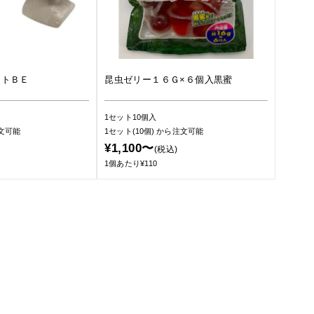
ットＢＥ
昆虫ゼリー１６Ｇ×６個入黒蜜
1セット10個入
文可能
1セット(10個)
から注文可能
¥1,100〜
(税込)
1個あたり¥110