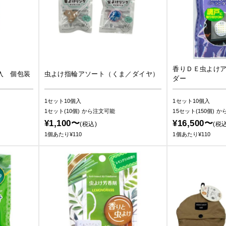
香りＤＥ虫よけ
入 個包装
虫よけ指輪アソート（くま／ダイヤ）
ダー
1セット10個入
1セット10個入
1セット(10個)
から注文可能
15セット(150個)
か
¥1,100〜
¥16,500〜
(税込)
(税込
1個あたり¥110
1個あたり¥110