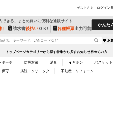
ゲストさま
ログイン
入できる。まとめ買いに便利な通販サイト
かんた
担
請求書
後払い
ＯＫ!
各種帳票
出力可能
お
トップページ
カテゴリーから探す
特集から探す
お知らせ
初めての方
トポーチ
防災対策
消臭
イヤホン
バスケット
・保育
病院・クリニック
不動産・リフォーム