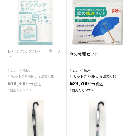
レインバッグカバー 小 ３
傘の修理セット
Ｐ
1セット10個入
1セット6個入
18セット(180個)
から注文可能
18セット(108個)
から注文可能
¥19,800〜
¥23,760〜
(税込)
(税込)
1個あたり¥110
1個あたり¥220