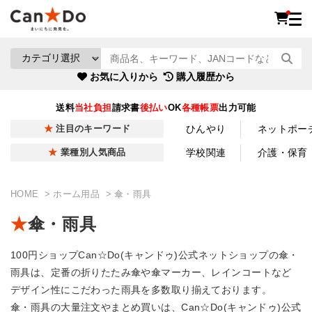
お気に入りから
購入履歴から
送料
当社負担
請求書
後払い
OK
各種帳票
出力可能
ひんやり
ネットポー
注目のキーワード
学校関連
介護・保育
業種別人気商品
HOME
ホーム用品
傘・雨具
傘・雨具
100円ショップCan☆Do(キャンドゥ)公式ネットショップの傘・
雨具は、定番の折りたたみ傘や傘マーカー、レインコートなど
デザイン性にこだわった雨具を多数取り揃えております。
傘・雨具の大量注文やまとめ買いは、Can☆Do(キャンドゥ)公式