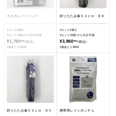
大きめレインパンツ
折りたたみ傘５３ｃｍ ＢＫ
1セット8個入
1セット6個入
1セット(8個)
から注文可能
1セット(6個)
から注文可能
¥1,760〜
¥3,960〜
(税込)
(税込)
1個あたり¥220
1個あたり¥660
折りたたみ傘５３ｃｍ ＮＶ
携帯用レインポンチョ