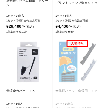
遮光折りたたみ日傘 グリー
プリントジャンプ傘６０ｃｍ
ン
1セット24個入
1セット8個入
1セット(24個)
から注文可能
1セット(8個)
から注文可能
¥26,400〜
¥4,400〜
(税込)
(税込)
1個あたり¥1,100
1個あたり¥550
伸縮傘カバー ＢＫ
傘修理パーツ 傘骨用 ４Ｐ
1セット6個入
1セット10個入