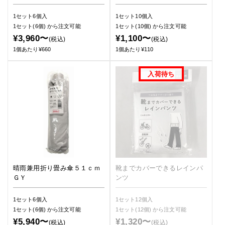
1セット6個入
1セット10個入
1セット(6個)
から注文可能
1セット(10個)
から注文可能
¥3,960〜
¥1,100〜
(税込)
(税込)
1個あたり¥660
1個あたり¥110
晴雨兼用折り畳み傘５１ｃｍ
靴までカバーできるレインパ
ＧＹ
ンツ
1セット6個入
1セット12個入
1セット(6個)
から注文可能
1セット(12個)
から注文可能
¥5,940〜
¥1,320〜
(税込)
(税込)