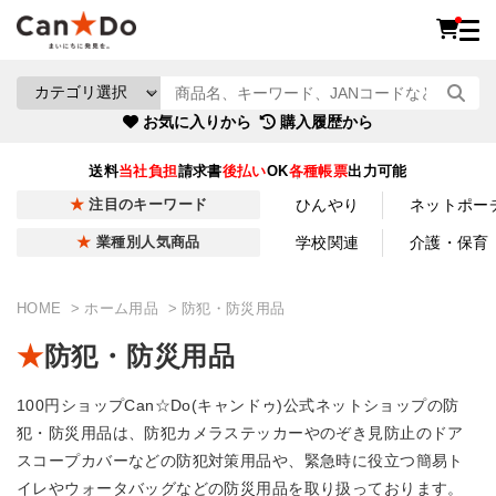
お気に入りから
購入履歴から
送料
当社負担
請求書
後払い
OK
各種帳票
出力可能
ひんやり
ネットポー
注目のキーワード
学校関連
介護・保育
業種別人気商品
HOME
ホーム用品
防犯・防災用品
防犯・防災用品
100円ショップCan☆Do(キャンドゥ)公式ネットショップの防
犯・防災用品は、防犯カメラステッカーやのぞき見防止のドア
スコープカバーなどの防犯対策用品や、緊急時に役立つ簡易ト
イレやウォータバッグなどの防災用品を取り扱っております。