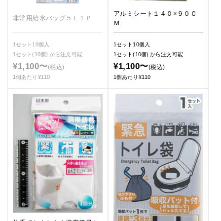
アルミシート１４０×９０Ｃ
非常用給水バッグ５Ｌ１Ｐ
Ｍ
1セット10個入
1セット10個入
1セット(10個)
から注文可能
1セット(10個)
から注文可能
¥1,100〜
¥1,100〜
(税込)
(税込)
1個あたり¥110
1個あたり¥110