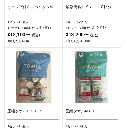
キャップ付ミニホイッスル
緊急簡易トイレ １０回分
1セット10個入
1セット12個入
11セット(110個)
から注文可能
1セット(12個)
から注文可能
¥12,100〜
¥13,200〜
(税込)
(税込)
1個あたり¥110
1個あたり¥1,100
圧縮タオルＳ２０Ｐ
圧縮タオルＭ８Ｐ
1セット10個入
1セット10個入