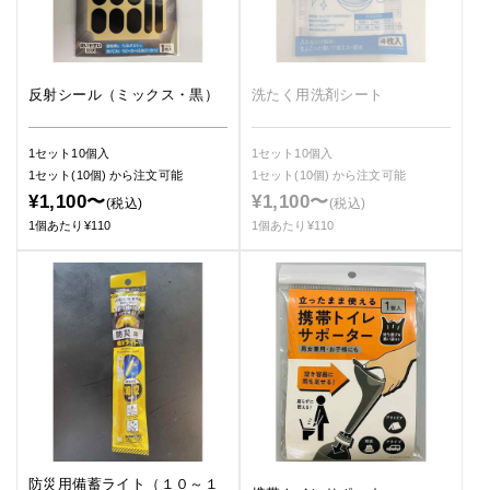
反射シール（ミックス・黒）
洗たく用洗剤シート
1セット10個入
1セット10個入
1セット(10個)
から注文可能
1セット(10個)
から注文可能
¥1,100〜
¥1,100〜
(税込)
(税込)
1個あたり¥110
1個あたり¥110
防災用備蓄ライト（１０～１