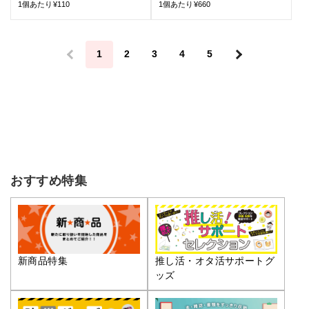
1個あたり¥110
1個あたり¥660
＜
1
2
3
4
5
＞
おすすめ特集
推し活・オタ活サポートグ
新商品特集
ッズ