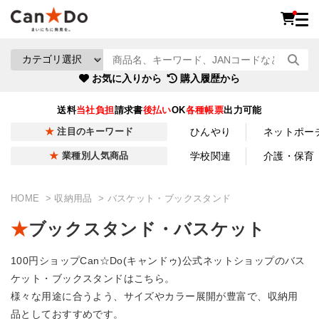
お気に入りから
購入履歴から
送料
当社負担
請求書
後払い
OK
各種帳票
出力可能
ひんやり
ネットポー
注目のキーワード
学校関連
介護・保育
業種別人気商品
HOME
収納用品
バスケット・ブックスタンド
ブックスタンド・バスケット
100円ショップCan☆Do(キャンドゥ)公式ネットショップのバス
ケット・ブックスタンドはこちら。
様々な用途に合うよう、サイズやカラー展開が豊富で、収納用
品としておすすめです。