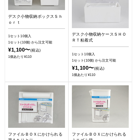
デスク小物収納ボックスＳｈ
ｏｒｔ
デスク小物収納ケースＳＨＯ
1セット10個入
ＲＴ粘着式
1セット(10個)
から注文可能
¥1,100〜
(税込)
1セット10個入
1個あたり¥110
1セット(10個)
から注文可能
¥1,100〜
(税込)
1個あたり¥110
ファイルＢＯＸにかけられる
ファイルＢＯＸにかけられる