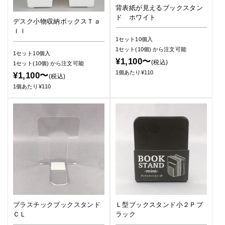
背表紙が見えるブックスタン
ド ホワイト
デスク小物収納ボックスＴａ
ｌｌ
1セット10個入
1セット(10個)
から注文可能
1セット10個入
¥1,100〜
(税込)
1セット(10個)
から注文可能
1個あたり¥110
¥1,100〜
(税込)
1個あたり¥110
プラスチックブックスタンド
Ｌ型ブックスタンド小２Ｐブ
ＣＬ
ラック