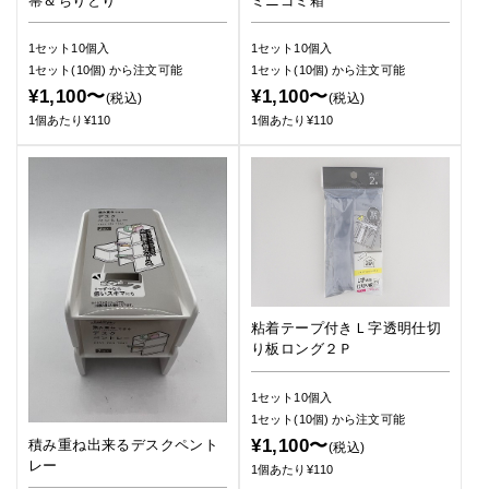
箒＆ちりとり
ミニゴミ箱
1セット10個入
1セット10個入
1セット(10個)
から注文可能
1セット(10個)
から注文可能
¥1,100〜
¥1,100〜
(税込)
(税込)
1個あたり¥110
1個あたり¥110
粘着テープ付きＬ字透明仕切
り板ロング２Ｐ
1セット10個入
1セット(10個)
から注文可能
¥1,100〜
積み重ね出来るデスクペント
(税込)
レー
1個あたり¥110