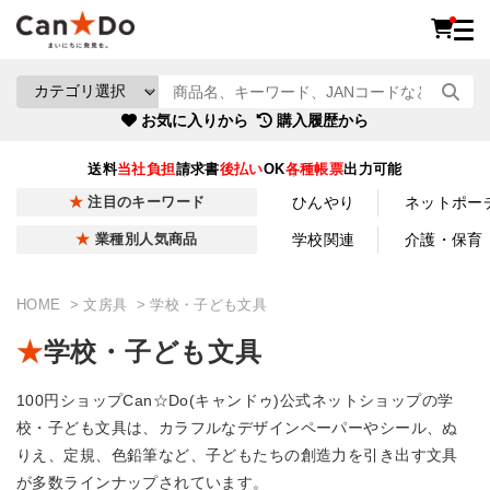
お気に入りから
購入履歴から
送料
当社負担
請求書
後払い
OK
各種帳票
出力可能
ひんやり
ネットポー
注目のキーワード
学校関連
介護・保育
業種別人気商品
HOME
文房具
学校・子ども文具
学校・子ども文具
100円ショップCan☆Do(キャンドゥ)公式ネットショップの学
校・子ども文具は、カラフルなデザインペーパーやシール、ぬ
りえ、定規、色鉛筆など、子どもたちの創造力を引き出す文具
が多数ラインナップされています。