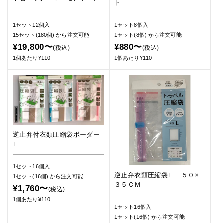
ト
1セット12個入
1セット8個入
15セット(180個)
から注文可能
1セット(8個)
から注文可能
¥19,800〜
¥880〜
(税込)
(税込)
1個あたり¥110
1個あたり¥110
逆止弁付衣類圧縮袋ボーダー
Ｌ
1セット16個入
逆止弁衣類圧縮袋Ｌ ５０×
1セット(16個)
から注文可能
３５ＣＭ
¥1,760〜
(税込)
1個あたり¥110
1セット16個入
1セット(16個)
から注文可能