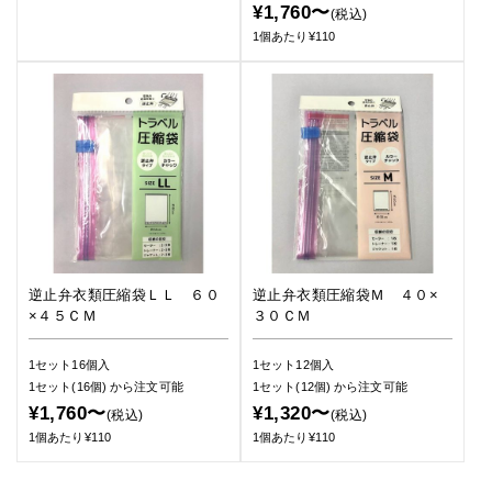
¥1,760〜
(税込)
1個あたり¥110
逆止弁衣類圧縮袋ＬＬ ６０
逆止弁衣類圧縮袋Ｍ ４０×
×４５ＣＭ
３０ＣＭ
1セット16個入
1セット12個入
1セット(16個)
から注文可能
1セット(12個)
から注文可能
¥1,760〜
¥1,320〜
(税込)
(税込)
1個あたり¥110
1個あたり¥110