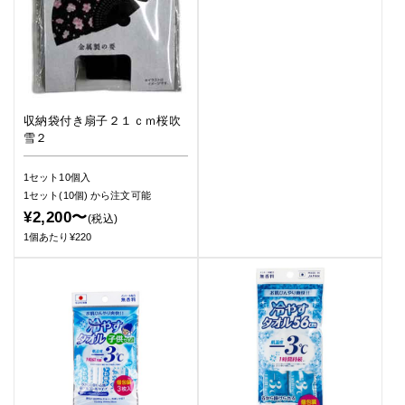
収納袋付き扇子２１ｃｍ桜吹
雪２
1セット10個入
1セット(10個)
から注文可能
¥2,200〜
(税込)
1個あたり¥220