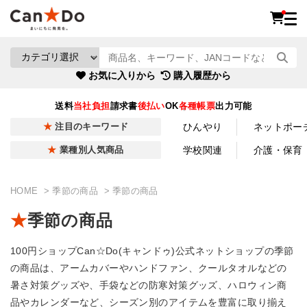
お気に入りから
購入履歴から
送料
当社負担
請求書
後払い
OK
各種帳票
出力可能
ひんやり
ネットポー
注目のキーワード
学校関連
介護・保育
業種別人気商品
HOME
季節の商品
季節の商品
季節の商品
100円ショップCan☆Do(キャンドゥ)公式ネットショップの季節
の商品は、アームカバーやハンドファン、クールタオルなどの
暑さ対策グッズや、手袋などの防寒対策グッズ、ハロウィン商
品やカレンダーなど、シーズン別のアイテムを豊富に取り揃え