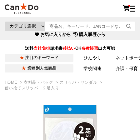
お気に入りから
購入履歴から
送料
当社負担
請求書
後払い
OK
各種帳票
出力可能
ひんやり
ネットポー
注目のキーワード
学校関連
介護・保育
業種別人気商品
HOME
衣料品・バッグ
スリッパ・サンダル
使い捨てスリッパ ２足入り