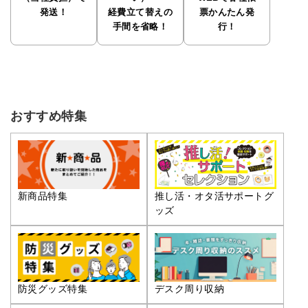
発送！
経費立て替えの
票かんたん発
手間を省略！
行！
おすすめ特集
推し活・オタ活サポートグ
新商品特集
ッズ
防災グッズ特集
デスク周り収納