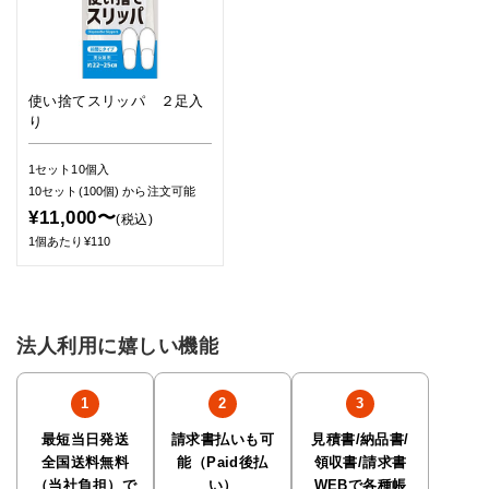
使い捨てスリッパ ２足入
り
1セット10個入
10セット(100個)
から注文可能
¥11,000〜
(税込)
1個あたり¥110
法人利用に嬉しい機能
最短当日発送
請求書払いも可
見積書/納品書/
全国送料無料
能（Paid後払
領収書/請求書
（当社負担）で
い）
WEBで各種帳