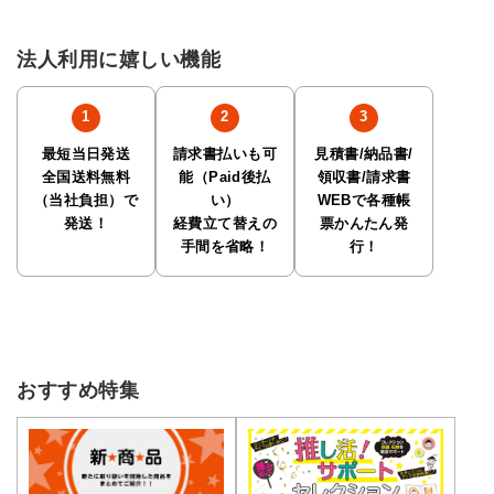
法人利用に嬉しい機能
最短当日発送
請求書払いも可
見積書/納品書/
全国送料無料
能（Paid後払
領収書/請求書
（当社負担）で
い）
WEBで各種帳
発送！
経費立て替えの
票かんたん発
手間を省略！
行！
おすすめ特集