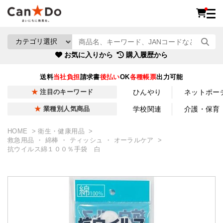
お気に入りから
購入履歴から
送料
当社負担
請求書
後払い
OK
各種帳票
出力可能
ひんやり
ネットポー
注目のキーワード
学校関連
介護・保育
業種別人気商品
HOME
衛生・健康用品
救急用品 ・ 綿棒 ・ ティッシュ ・ オーラルケア
抗ウイルス綿１００％手袋 白