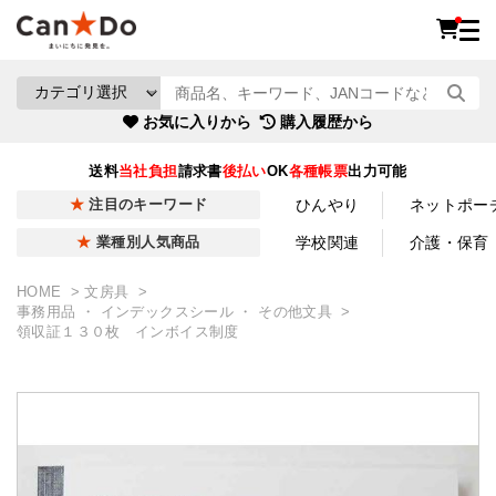
お気に入りから
購入履歴から
送料
当社負担
請求書
後払い
OK
各種帳票
出力可能
ひんやり
ネットポー
注目のキーワード
学校関連
介護・保育
業種別人気商品
HOME
文房具
事務用品 ・ インデックスシール ・ その他文具
領収証１３０枚 インボイス制度