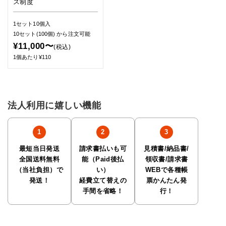
ス制度
1セット10個入
10セット(100個)
から注文可能
¥11,000〜
(税込)
1個あたり¥110
法人利用に嬉しい機能
最短当日発送
請求書払いも可
見積書/納品書/
全国送料無料
能（Paid後払
領収書/請求書
（当社負担）で
い）
WEBで各種帳
発送！
経費立て替えの
票かんたん発
手間を省略！
行！