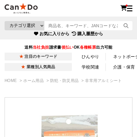
お気に入りから
購入履歴から
送料
当社負担
請求書
後払い
OK
各種帳票
出力可能
ひんやり
ネットポー
注目のキーワード
学校関連
介護・保育
業種別人気商品
HOME
ホーム用品
防犯・防災用品
非常用アルミシート