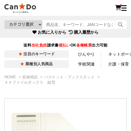
お気に入りから
購入履歴から
送料
当社負担
請求書
後払い
OK
各種帳票
出力可能
ひんやり
ネットポー
注目のキーワード
学校関連
介護・保育
業種別人気商品
HOME
収納用品
バスケット・ブックスタンド
Ａ４ファイルボックス 縦型