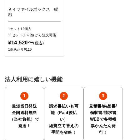
Ａ４ファイルボックス 縦
型
1セット12個入
11セット(132個)
から注文可能
¥14,520〜
(税込)
1個あたり¥110
法人利用に嬉しい機能
最短当日発送
請求書払いも可
見積書/納品書/
全国送料無料
能（Paid後払
領収書/請求書
（当社負担）で
い）
WEBで各種帳
発送！
経費立て替えの
票かんたん発
手間を省略！
行！