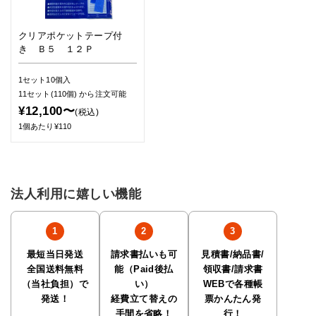
クリアポケットテープ付
き Ｂ５ １２Ｐ
1セット10個入
11セット(110個)
から注文可能
¥12,100〜
(税込)
1個あたり¥110
法人利用に嬉しい機能
最短当日発送
請求書払いも可
見積書/納品書/
全国送料無料
能（Paid後払
領収書/請求書
（当社負担）で
い）
WEBで各種帳
発送！
経費立て替えの
票かんたん発
手間を省略！
行！