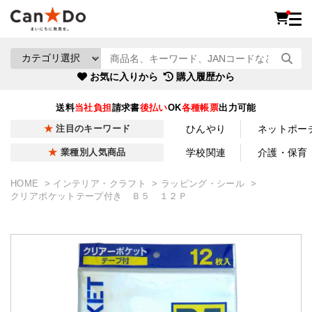
お気に入りから
購入履歴から
送料
当社負担
請求書
後払い
OK
各種帳票
出力可能
ひんやり
ネットポー
注目のキーワード
学校関連
介護・保育
業種別人気商品
HOME
インテリア・クラフト
ラッピング・シール
クリアポケットテープ付き Ｂ５ １２Ｐ