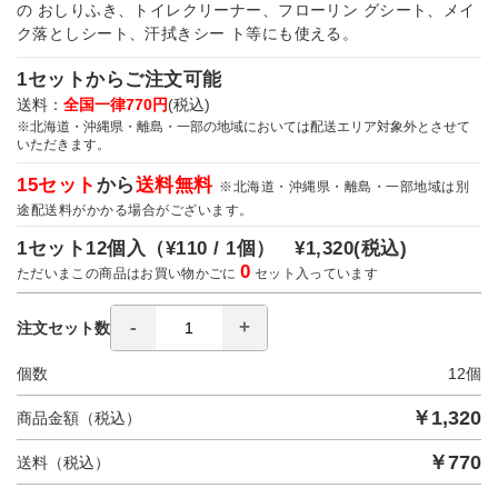
の おしりふき、トイレクリーナー、フローリン グシート、メイ
ク落としシート、汗拭きシー ト等にも使える。
1セットからご注文可能
送料：
全国一律770円
(税込)
※北海道・沖縄県・離島・一部の地域においては配送エリア対象外とさせて
いただきます。
15セット
から
送料無料
※北海道・沖縄県・離島・一部地域は別
途配送料がかかる場合がございます。
1セット12個入（
¥110 / 1個）
¥1,320
(税込)
0
ただいまこの商品はお買い物かごに
セット入っています
注文セット数
個数
12
個
￥
1,320
商品金額（税込）
￥
770
送料（税込）