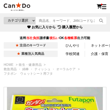
お気に入りから
購入履歴から
送料
当社負担
請求書
後払い
OK
各種帳票
出力可能
ひんやり
ネットポー
注目のキーワード
学校関連
介護・保育
業種別人気商品
HOME
衛生・健康用品
救急用品 ・ 綿棒 ・ ティッシュ ・ オーラルケア
フタポン ウェットシート用フタ