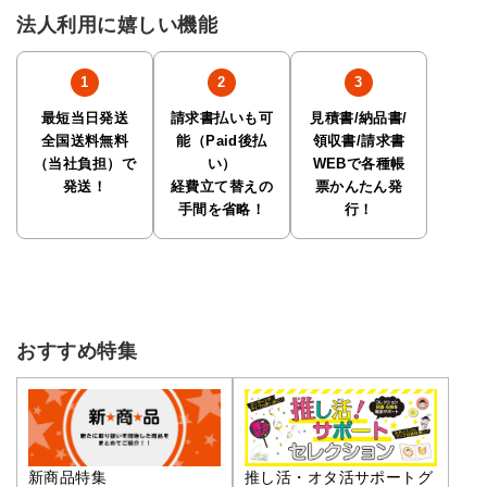
法人利用に嬉しい機能
最短当日発送
請求書払いも可
見積書/納品書/
全国送料無料
能（Paid後払
領収書/請求書
（当社負担）で
い）
WEBで各種帳
発送！
経費立て替えの
票かんたん発
手間を省略！
行！
おすすめ特集
推し活・オタ活サポートグ
新商品特集