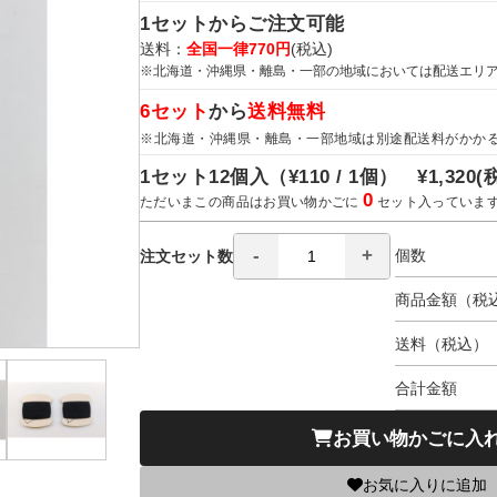
1セットからご注文可能
送料：
全国一律770円
(税込)
※北海道・沖縄県・離島・一部の地域においては配送エリ
6セット
から
送料無料
※北海道・沖縄県・離島・一部地域は別途配送料がかか
1セット12個入（
¥110 / 1個）
¥1,320
(
0
ただいまこの商品はお買い物かごに
セット入っていま
個数
注文セット数
商品金額（税
送料（税込）
合計金額
お買い物かごに入
お気に入りに追加