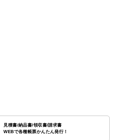
見積書/納品書/領収書/請求書
WEBで各種帳票かんたん発行！