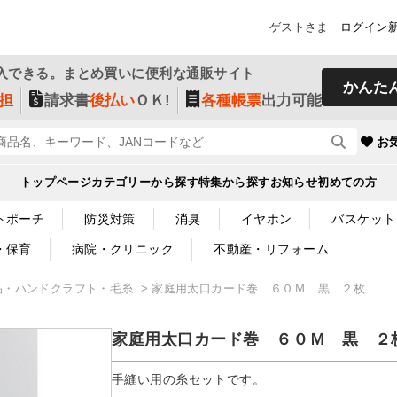
ゲストさま
ログイン
入できる。まとめ買いに便利な通販サイト
かんた
担
請求書
後払い
ＯＫ!
各種帳票
出力可能
お
トップページ
カテゴリーから探す
特集から探す
お知らせ
初めての方
トポーチ
防災対策
消臭
イヤホン
バスケット
・保育
病院・クリニック
不動産・リフォーム
品・ハンドクラフト・毛糸
家庭用太口カード巻 ６０Ｍ 黒 ２枚
家庭用太口カード巻 ６０Ｍ 黒 ２
手縫い用の糸セットです。