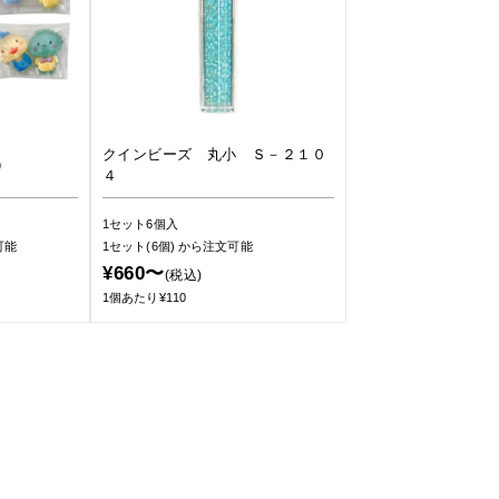
クインビーズ 丸小 Ｓ－２１０
）
４
1セット6個入
可能
1セット(6個)
から注文可能
¥660〜
(税込)
1個あたり¥110