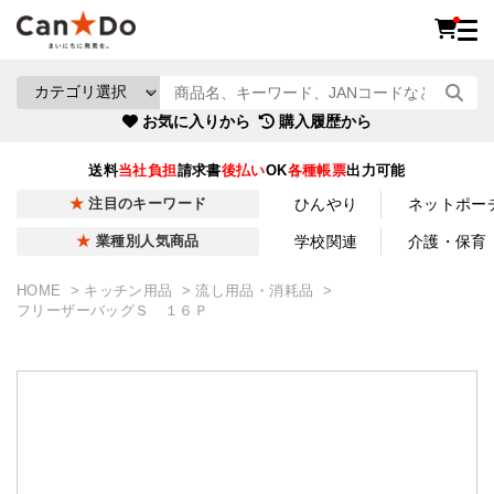
お気に入りから
購入履歴から
送料
当社負担
請求書
後払い
OK
各種帳票
出力可能
ひんやり
ネットポー
注目のキーワード
学校関連
介護・保育
業種別人気商品
HOME
キッチン用品
流し用品・消耗品
フリーザーバッグＳ １６Ｐ