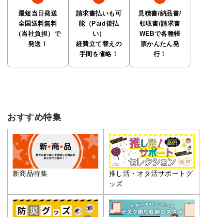
最短当日発送
請求書払いも可
見積書/納品書/
全国送料無料
能（Paid後払
領収書/請求書
（当社負担）で
い）
WEBで各種帳
発送！
経費立て替えの
票かんたん発
手間を省略！
行！
おすすめ特集
推し活・オタ活サポートグ
新商品特集
ッズ