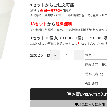
1セットからご注文可能
送料：
全国一律770円
(税込)
※北海道・沖縄県・離島・一部の地域においては配送エリ
18セット
から
送料無料
※北海道・沖縄県・離島・一部地域は別途配送料がかか
1セット10個入（
¥110 / 1個）
¥1,100
(
0
ただいまこの商品はお買い物かごに
セット入っていま
個数
注文セット数
商品金額（税
送料（税込）
合計金額
お買い物かごに入
お気に入りに追加