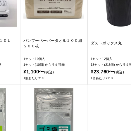
 １０Ｌ
バンブーペーパータオル１００組
ダストボックス丸
２００枚
1セット10個入
1セット12個入
能
1セット(10個)
から注文可能
18セット(216個)
から注文
¥1,100〜
¥23,760〜
(税込)
(税込)
1個あたり¥110
1個あたり¥110