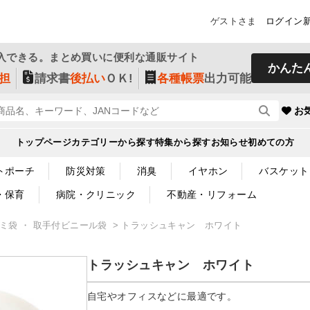
ゲストさま
ログイン
入できる。まとめ買いに便利な通販サイト
かんた
担
請求書
後払い
ＯＫ!
各種帳票
出力可能
お
トップページ
カテゴリーから探す
特集から探す
お知らせ
初めての方
トポーチ
防災対策
消臭
イヤホン
バスケット
・保育
病院・クリニック
不動産・リフォーム
ゴミ袋 ・ 取手付ビニール袋
トラッシュキャン ホワイト
トラッシュキャン ホワイト
自宅やオフィスなどに最適です。