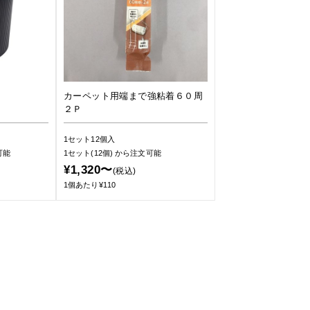
カーペット用端まで強粘着６０周
２Ｐ
1セット12個入
可能
1セット(12個)
から注文可能
¥1,320〜
(税込)
1個あたり¥110