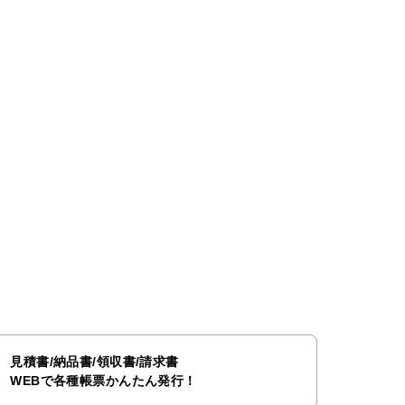
見積書/納品書/領収書/請求書
WEBで各種帳票かんたん発行！