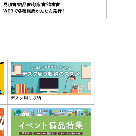
見積書/納品書/領収書/請求書
WEBで各種帳票かんたん発行！
デスク周り収納