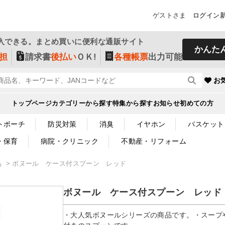
ゲストさま
ログイン
入できる。まとめ買いに便利な通販サイト
かんた
担
請求書
後払い
ＯＫ!
各種帳票
出力可能
お
トップページ
カテゴリーから探す
特集から探す
お知らせ
初めての方
トポーチ
防災対策
消臭
イヤホン
バスケット
・保育
病院・クリニック
不動産・リフォーム
品
ボヌール ケース付スプーン レッド
ボヌール ケース付スプーン レッド
・大人気ボヌールシリーズの商品です。・スープ