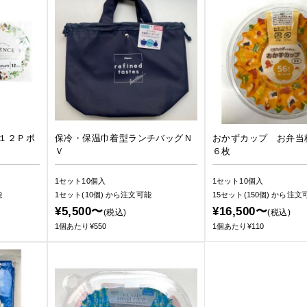
１２Ｐボ
保冷・保温巾着型ランチバッグＮ
おかずカップ お弁当
Ｖ
６枚
1セット10個入
1セット10個入
能
1セット(10個)
から注文可能
15セット(150個)
から注文
¥5,500〜
¥16,500〜
(税込)
(税込)
1個あたり¥550
1個あたり¥110