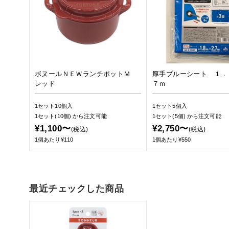
ボヌールＮＥＷランチポットＭ
厚手ブルーシート １．
レッド
７ｍ
1セット10個入
1セット5個入
1セット(10個)
から注文可能
1セット(5個)
から注文可能
¥1,100〜
¥2,750〜
(税込)
(税込)
1個あたり¥110
1個あたり¥550
最近チェックした商品