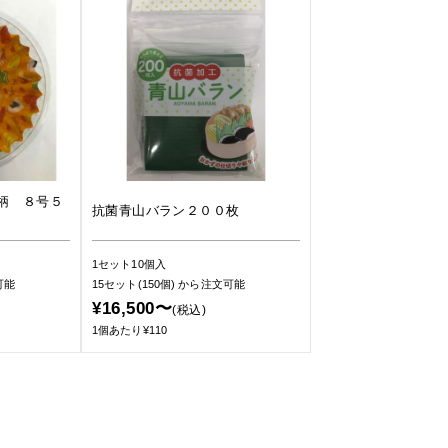
柄 ８号５
抗菌青山バラン２００枚
1セット10個入
可能
15セット(150個)
から注文可能
¥16,500〜
(税込)
1個あたり¥110