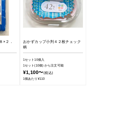
８×２．
おかずカップ小判４２枚チェック
柄
1セット10個入
1セット(10個)
から注文可能
¥1,100〜
(税込)
1個あたり¥110