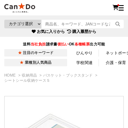
お気に入りから
購入履歴から
送料
当社負担
請求書
後払い
OK
各種帳票
出力可能
ひんやり
ネットポー
注目のキーワード
学校関連
介護・保育
業種別人気商品
HOME
収納用品
バスケット・ブックスタンド
シートシール収納ケースＳ