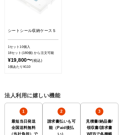
シートシール収納ケースＳ
1セット10個入
18セット(180個)
から注文可能
¥19,800〜
(税込)
1個あたり¥110
法人利用に嬉しい機能
最短当日発送
請求書払いも可
見積書/納品書/
全国送料無料
能（Paid後払
領収書/請求書
（当社負担）で
い）
WEBで各種帳