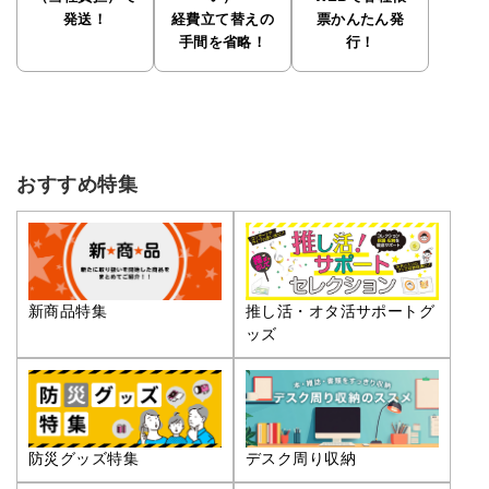
発送！
経費立て替えの
票かんたん発
手間を省略！
行！
おすすめ特集
推し活・オタ活サポートグ
新商品特集
ッズ
防災グッズ特集
デスク周り収納