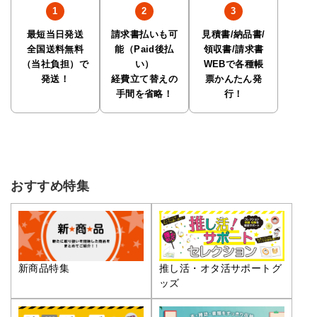
最短当日発送
請求書払いも可
見積書/納品書/
全国送料無料
能（Paid後払
領収書/請求書
（当社負担）で
い）
WEBで各種帳
発送！
経費立て替えの
票かんたん発
手間を省略！
行！
おすすめ特集
推し活・オタ活サポートグ
新商品特集
ッズ