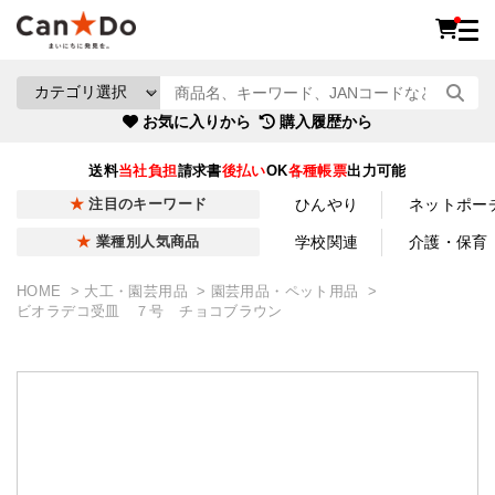
お気に入りから
購入履歴から
送料
当社負担
請求書
後払い
OK
各種帳票
出力可能
ひんやり
ネットポー
注目のキーワード
学校関連
介護・保育
業種別人気商品
HOME
大工・園芸用品
園芸用品・ペット用品
ビオラデコ受皿 ７号 チョコブラウン