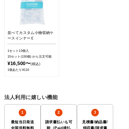
並べてカスタム小物収納ケ
ースインナーＥ
1セット10個入
15セット(150個)
から注文可能
¥16,500〜
(税込)
1個あたり¥110
法人利用に嬉しい機能
最短当日発送
請求書払いも可
見積書/納品書/
全国送料無料
能（Paid後払
領収書/請求書