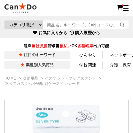
お気に入りから
購入履歴から
送料
当社負担
請求書
後払い
OK
各種帳票
出力可能
ひんやり
ネットポー
注目のキーワード
学校関連
介護・保育
業種別人気商品
HOME
収納用品
バスケット・ブックスタンド
並べてカスタム小物収納ケースインナーＥ