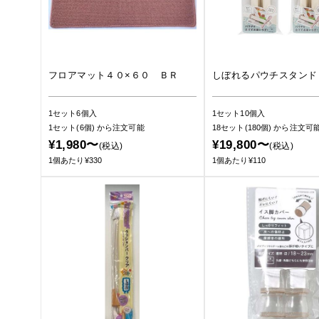
フロアマット４０×６０ ＢＲ
しぼれるパウチスタンド
1セット6個入
1セット10個入
1セット(6個)
から注文可能
18セット(180個)
から注文可
¥1,980〜
¥19,800〜
(税込)
(税込)
1個あたり¥330
1個あたり¥110