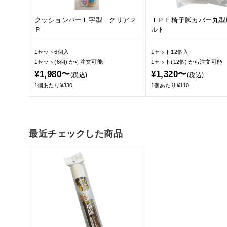
クッションバーＬ字型 クリア２
ＴＰＥ椅子脚カバー丸型
Ｐ
ルト
1セット6個入
1セット12個入
1セット(6個)
から注文可能
1セット(12個)
から注文可能
¥1,980〜
¥1,320〜
(税込)
(税込)
1個あたり¥330
1個あたり¥110
最近チェックした商品