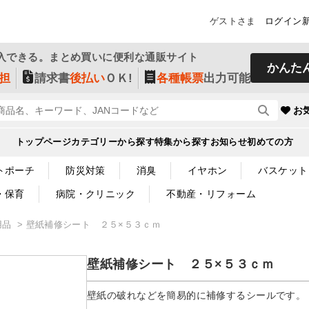
ゲストさま
ログイン
入できる。まとめ買いに便利な通販サイト
かんた
担
請求書
後払い
ＯＫ!
各種帳票
出力可能
お
トップページ
カテゴリーから探す
特集から探す
お知らせ
初めての方
トポーチ
防災対策
消臭
イヤホン
バスケット
・保育
病院・クリニック
不動産・リフォーム
用品
壁紙補修シート ２５×５３ｃｍ
壁紙補修シート ２５×５３ｃｍ
壁紙の破れなどを簡易的に補修するシールです。