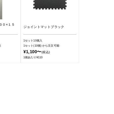
３０×１５
ジョイントマットブラック
1セット10個入
能
1セット(10個)
から注文可能
¥1,100〜
(税込)
1個あたり¥110