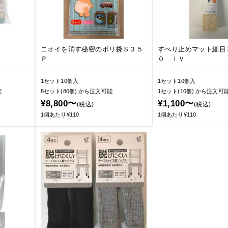
ニオイを消す秘密のポリ袋Ｓ３５
すべり止めマット細目
Ｐ
０ ＩＶ
1セット10個入
1セット10個入
能
8セット(80個)
から注文可能
1セット(10個)
から注文可
¥8,800〜
¥1,100〜
(税込)
(税込)
1個あたり¥110
1個あたり¥110