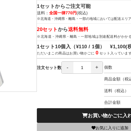
1セットからご注文可能
送料：
全国一律770円
(税込)
※北海道・沖縄県・離島・一部の地域においては配送エリ
20セット
から
送料無料
※北海道・沖縄県・離島・一部地域は別途配送料がかか
1セット10個入（
¥110 / 1個）
¥1,100
(
0
ただいまこの商品はお買い物かごに
セット入っていま
個数
注文セット数
商品金額（税
送料（税込）
合計金額
お買い物かごに入
お気に入りに追加