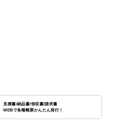
見積書/納品書/領収書/請求書
WEBで各種帳票かんたん発行！