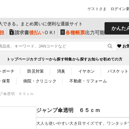
ゲストさま
ログイン
入できる。まとめ買いに便利な通販サイト
かんた
担
請求書
後払い
ＯＫ!
各種帳票
出力可能
お
トップページ
カテゴリーから探す
特集から探す
お知らせ
初めての方
トポーチ
防災対策
消臭
イヤホン
バスケット
・保育
病院・クリニック
不動産・リフォーム
プ傘透明 ６５ｃｍ
ジャンプ傘透明 ６５ｃｍ
大人も使いやすい大き目サイズです。ワンタッチ