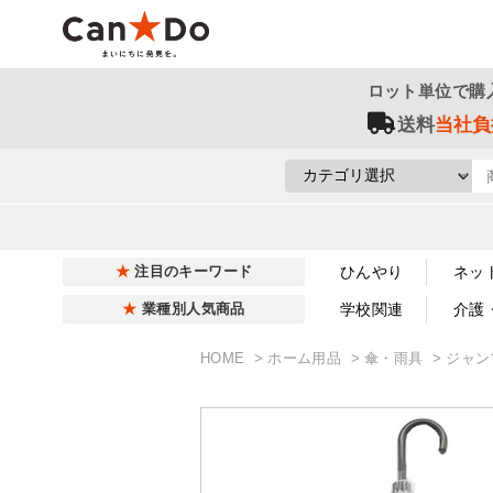
ロット単位で購
送料
当社負
ひんやり
ネッ
注目のキーワード
学校関連
介護
業種別人気商品
HOME
ホーム用品
傘・雨具
ジャン