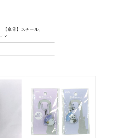
、【傘骨】スチール、
レン