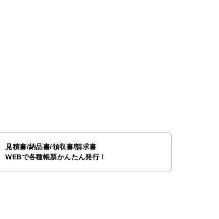
見積書/納品書/領収書/請求書
WEBで各種帳票かんたん発行！