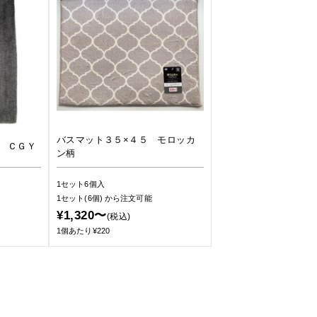
バスマット３５×４５ モロッカ
 ＣＧＹ
ン柄
1セット6個入
1セット(6個)
から注文可能
¥1,320〜
(税込)
1個あたり¥220