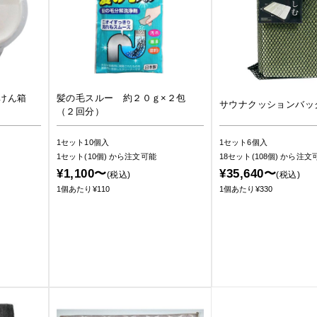
石けん箱
髪の毛スルー 約２０ｇ×２包
サウナクッションバッ
（２回分）
1セット10個入
1セット6個入
1セット(10個)
から注文可能
18セット(108個)
から注文
¥1,100〜
¥35,640〜
(税込)
(税込)
1個あたり¥110
1個あたり¥330