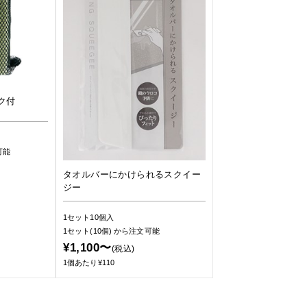
ク付
可能
タオルバーにかけられるスクイー
ジー
1セット10個入
1セット(10個)
から注文可能
¥1,100〜
(税込)
1個あたり¥110