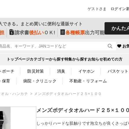
ゲストさま
ログイン
入できる。まとめ買いに便利な通販サイト
かんた
担
請求書
後払い
ＯＫ!
各種帳票
出力可能
お
トップページ
カテゴリーから探す
特集から探す
お知らせ
初めての方
トポーチ
防災対策
消臭
イヤホン
バスケット
・保育
病院・クリニック
不動産・リフォーム
タオル・ハンカチ
メンズボディタオルハード２５×１００
メンズボディタオルハード２５×１０
しっかりハードな肌触りです泡立ちが良くさっぱ