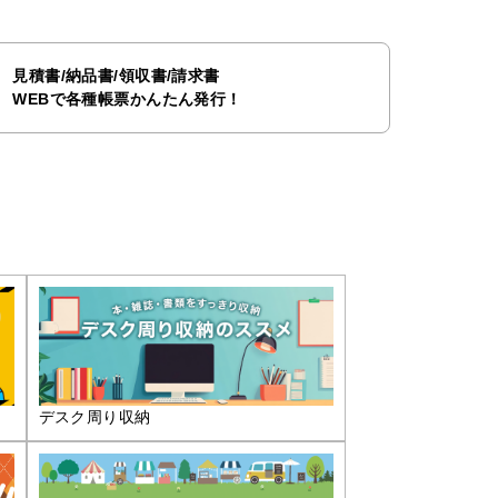
見積書/納品書/領収書/請求書
WEBで各種帳票かんたん発行！
デスク周り収納