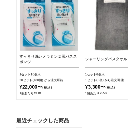
すっきり洗いメラミン２層バスス
シャーリングバスタオル
ポンジ
1セット10個入
1セット6個入
20セット(180個)
から注文可能
1セット(6個)
から注文可能
¥22,000〜
¥3,300〜
(税込)
(税込)
1個あたり¥110
1個あたり¥550
最近チェックした商品