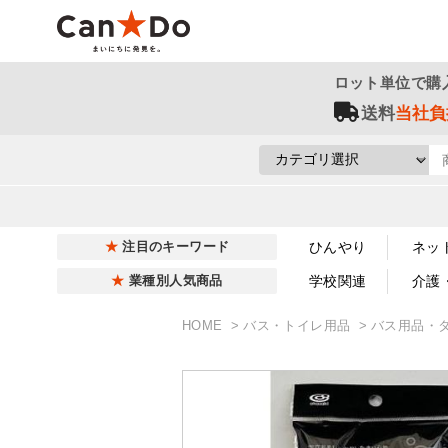
ロット単位で購
送料
当社負
ひんやり
ネッ
注目のキーワード
学校関連
介護
業種別人気商品
HOME
バス・トイレ用品
バス用品・