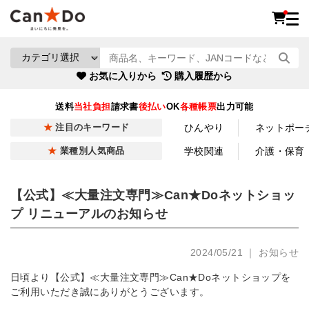
お気に入りから
購入履歴から
送料
当社負担
請求書
後払い
OK
各種帳票
出力可能
ひんやり
ネットポー
注目のキーワード
学校関連
介護・保育
業種別人気商品
【公式】≪大量注文専門≫Can★Doネットショッ
プ リニューアルのお知らせ
2024/05/21 ｜ お知らせ
日頃より【公式】≪大量注文専門≫Can★Doネットショップを
ご利用いただき誠にありがとうございます。