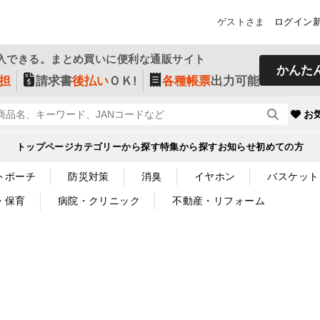
ゲストさま
ログイン
入できる。まとめ買いに便利な通販サイト
かんた
担
請求書
後払い
ＯＫ!
各種帳票
出力可能
お
トップページ
カテゴリーから探す
特集から探す
お知らせ
初めての方
トポーチ
防災対策
消臭
イヤホン
バスケット
・保育
病院・クリニック
不動産・リフォーム