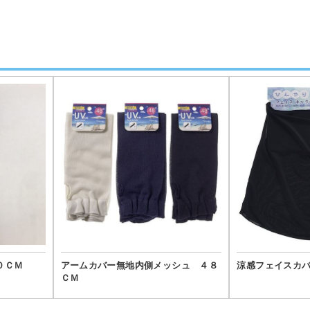
０ＣＭ
アームカバー無地内側メッシュ ４８
涼感フェイスカ
ＣＭ