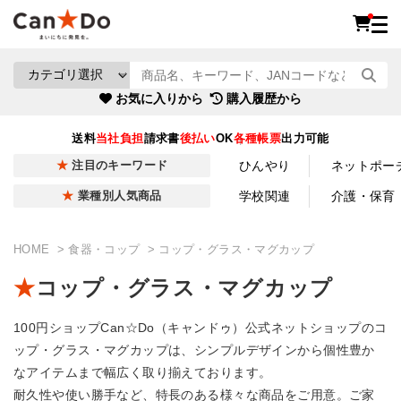
お気に入りから
購入履歴から
送料
当社負担
請求書
後払い
OK
各種帳票
出力可能
ひんやり
ネットポー
注目のキーワード
学校関連
介護・保育
業種別人気商品
HOME
食器・コップ
コップ・グラス・マグカップ
コップ・グラス・マグカップ
100円ショップCan☆Do（キャンドゥ）公式ネットショップのコ
ップ・グラス・マグカップは、シンプルデザインから個性豊か
なアイテムまで幅広く取り揃えております。
耐久性や使い勝手など、特長のある様々な商品をご用意。ご家