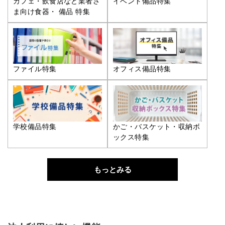
カフェ・飲食店など業者さ
イベント備品特集
ま向け食器・ 備品 特集
ファイル特集
オフィス備品特集
学校備品特集
かご・バスケット・収納ボ
ックス特集
もっとみる