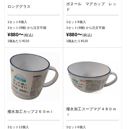
ボヌール マグカップ レッ
ロンググラス
ド
1セット8個入
1セット8個入
1セット(8個)
から注文可能
1セット(8個)
から注文可能
¥880〜
¥880〜
(税込)
(税込)
1個あたり¥110
1個あたり¥110
撥水加工スープマグ４８０ｍ
撥水加工カップ２６０ｍｌ
ｌ
1セット12個入
1セット6個入