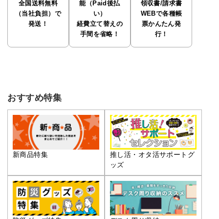
全国送料無料
能（Paid後払
領収書/請求書
（当社負担）で
い）
WEBで各種帳
発送！
経費立て替えの
票かんたん発
手間を省略！
行！
おすすめ特集
推し活・オタ活サポートグ
新商品特集
ッズ