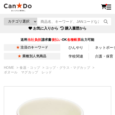
お気に入りから
購入履歴から
送料
当社負担
請求書
後払い
OK
各種帳票
出力可能
ひんやり
ネットポー
注目のキーワード
学校関連
介護・保育
業種別人気商品
HOME
食器・コップ
コップ・グラス・マグカップ
ボヌール マグカップ レッド