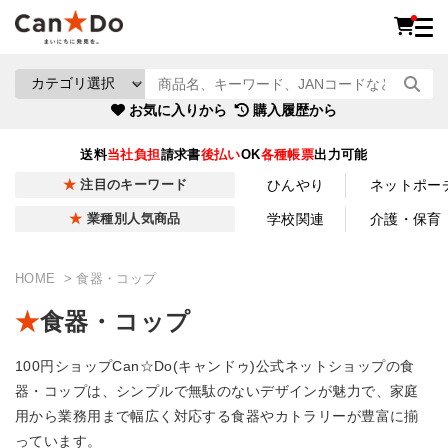
お気に入りから
購入履歴から
送料
当社負担
請求書
後払い
OK
各種帳票
出力可能
ひんやり
ネットポー
注目のキーワード
学校関連
介護・保育
業種別人気商品
HOME
食器・コップ
食器・コップ
100円ショップCan☆Do(キャンドゥ)公式ネットショップの食
器・コップは、シンプルで無駄のないデザインが魅力で、家庭
用から業務用まで幅広く対応する食器やカトラリーが豊富に揃
っています。