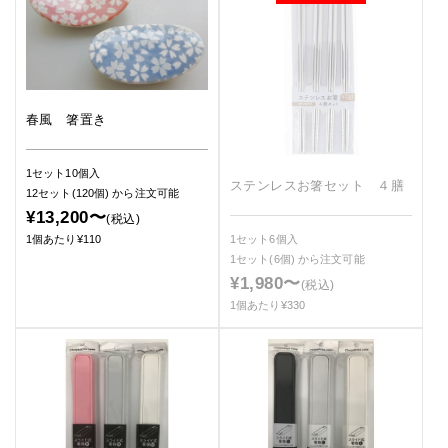
春風 箸置き
1セット10個入
ステンレスお箸セット ４膳
12セット(120個)
から注文可能
¥13,200〜
(税込)
1セット6個入
1個あたり¥110
1セット(6個)
から注文可能
¥1,980〜
(税込)
1個あたり¥330