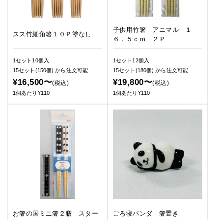
子供用竹箸 アニマル １
スス竹細角箸１０Ｐ塗なし
６．５ｃｍ ２Ｐ
1セット10個入
1セット12個入
15セット(150個)
から注文可能
15セット(180個)
から注文可能
¥16,500〜
¥19,800〜
(税込)
(税込)
1個あたり¥110
1個あたり¥110
お箸の国ミニ箸２膳 スター
ごろ寝パンダ 箸置き