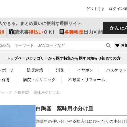
ゲストさま
ログイン
入できる。まとめ買いに便利な通販サイト
かんた
担
請求書
後払い
ＯＫ!
各種帳票
出力可能
お
トップページ
カテゴリーから探す
特集から探す
お知らせ
初めての方
トポーチ
防災対策
消臭
イヤホン
バスケット
・保育
病院・クリニック
不動産・リフォーム
フォーク
白陶器 薬味用小分け皿
白陶器 薬味用小分け皿
調味料の使い分けや薬味入れにぴったりの小分け