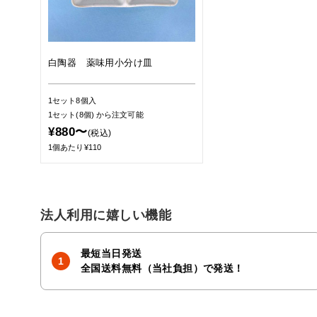
白陶器 薬味用小分け皿
1セット8個入
1セット(8個)
から注文可能
¥880〜
(税込)
1個あたり¥110
法人利用に嬉しい機能
最短当日発送
全国送料無料（当社負担）で発送！