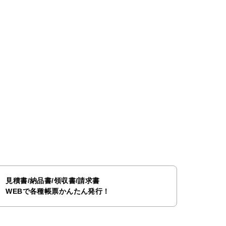
見積書/納品書/領収書/請求書
WEBで各種帳票かんたん発行！