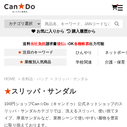
お気に入りから
購入履歴から
送料
当社負担
請求書
後払い
OK
各種帳票
出力可能
ひんやり
ネットポー
注目のキーワード
学校関連
介護・保育
業種別人気商品
HOME
衣料品・バッグ
スリッパ・サンダル
スリッパ・サンダル
100円ショップCan☆Do（キャンドゥ）公式ネットショップのス
リッパ・サンダルカテゴリでは、洗えるスリッパ、使い捨てタ
イプ、厚底サンダルなど、業務シーンで使いやすい履物を豊富
に取り揃えております。