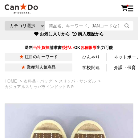
お気に入りから
購入履歴から
送料
当社負担
請求書
後払い
OK
各種帳票
出力可能
ひんやり
ネットポー
注目のキーワード
学校関連
介護・保育
業種別人気商品
HOME
衣料品・バッグ
スリッパ・サンダル
カジュアルスリッパラインドットＢＲ