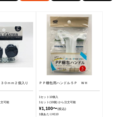
ー３０ｍｍ２個入り
ＰＰ梱包用ハンドル５Ｐ ＷＨ
1セット10個入
注文可能
1セット(10個)
から注文可能
¥1,100〜
(税込)
1個あたり¥110