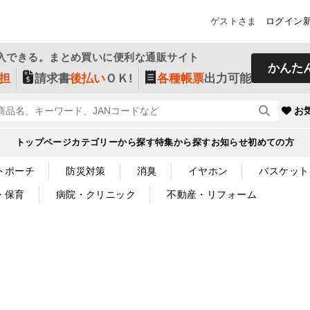
ゲストさま
ログイン
入できる。まとめ買いに便利な通販サイト
かんた
担
請求書
後払い
ＯＫ!
各種帳票
出力可能
お
トップページ
カテゴリーから探す
特集から探す
お知らせ
初めての方
トポーチ
防災対策
消臭
イヤホン
バスケット
・保育
病院・クリニック
不動産・リフォーム