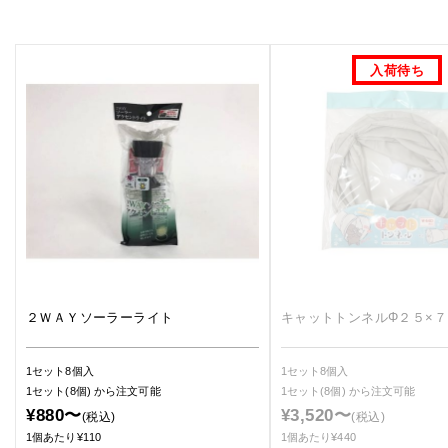
２ＷＡＹソーラーライト
キャットトンネルΦ２５×
1セット8個入
1セット8個入
1セット(8個)
から注文可能
1セット(8個)
から注文可能
¥880〜
¥3,520〜
(税込)
(税込)
1個あたり¥110
1個あたり¥440