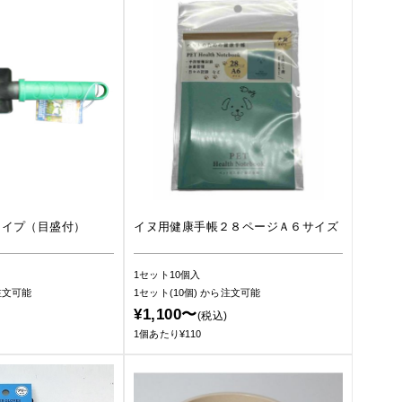
タイプ（目盛付）
イヌ用健康手帳２８ページＡ６サイズ
1セット10個入
注文可能
1セット(10個)
から注文可能
¥1,100〜
(税込)
1個あたり¥110