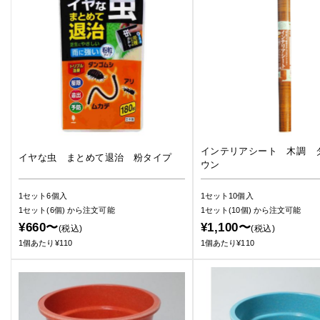
インテリアシート 木調 
イヤな虫 まとめて退治 粉タイプ
ウン
1セット6個入
1セット10個入
1セット(6個)
から注文可能
1セット(10個)
から注文可能
¥660〜
¥1,100〜
(税込)
(税込)
1個あたり¥110
1個あたり¥110