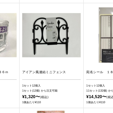
３６ｍ
アイアン風連結ミニフェンス
宛名シール １
1セット12個入
1セット12個入
1セット(12個)
から注文可能
11セット(132個)
か
¥1,320〜
¥14,520〜
(税込)
(税込
1個あたり¥110
1個あたり¥110