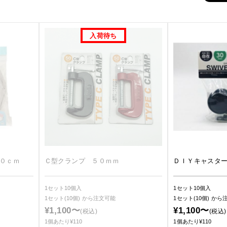
７０ｃｍ
Ｃ型クランプ ５０ｍｍ
ＤＩＹキャスタ
1セット10個入
1セット10個入
1セット(10個)
から注文可能
1セット(10個)
から
¥1,100〜
¥1,100〜
(税込)
(税込)
1個あたり¥110
1個あたり¥110