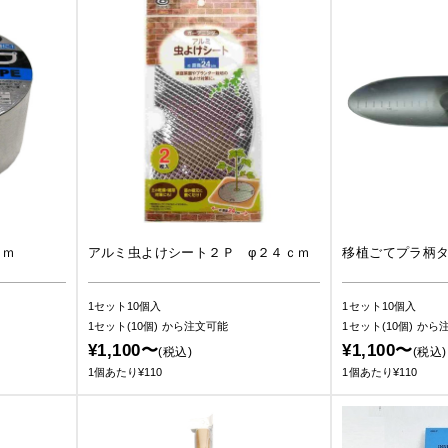
７ｍ
アルミ虫よけシート２Ｐ φ２４ｃｍ
移植ごてプラ柄
1セット10個入
1セット10個入
1セット(10個)
から注文可能
1セット(10個)
から
¥1,100〜
¥1,100〜
(税込)
(税込)
1個あたり¥110
1個あたり¥110