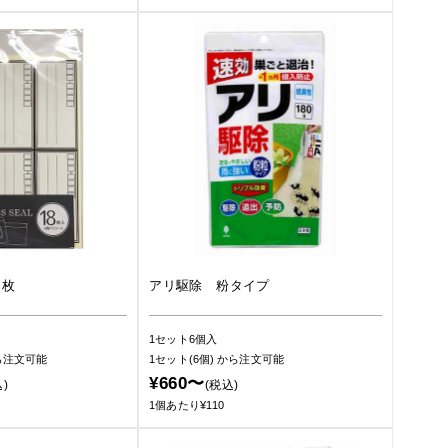
８枚
アリ駆除 粉タイプ
1セット6個入
ら注文可能
1セット(6個)
から注文可能
¥660〜
)
(税込)
1個あたり¥110