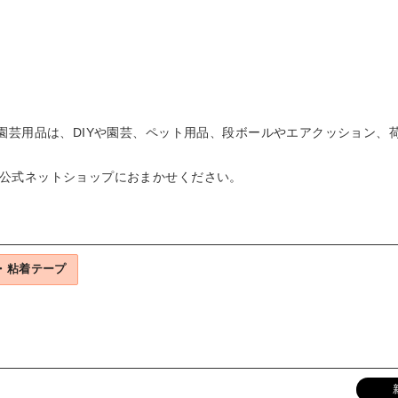
大工・園芸用品は、DIYや園芸、ペット用品、段ボールやエアクッショ
ゥ)公式ネットショップにおまかせください。
・粘着テープ