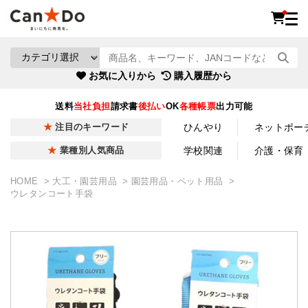
お気に入りから
購入履歴から
送料
当社負担
請求書
後払い
OK
各種帳票
出力可能
ひんやり
ネットポー
注目のキーワード
学校関連
介護・保育
業種別人気商品
HOME
大工・園芸用品
園芸用品・ペット用品
ウレタンコート手袋