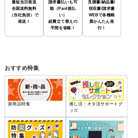
最短当日発送
請求書払いも可
見積書/納品書/
全国送料無料
能（Paid後払
領収書/請求書
（当社負担）で
い）
WEBで各種帳
発送！
経費立て替えの
票かんたん発
手間を省略！
行！
おすすめ特集
推し活・オタ活サポートグ
新商品特集
ッズ