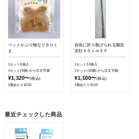
ペットかぶり物なりきりく
自由に折り曲げられる園芸
ま
支柱６０ｃｍ５Ｐ
1セット6個入
1セット10個入
1セット(6個)
から注文可能
1セット(10個)
から注文可能
¥1,320〜
¥1,100〜
(税込)
(税込)
1個あたり¥220
1個あたり¥110
最近チェックした商品