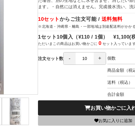
た場合、別の生地などに水を含ませ、消したい部
ます。・自然には消えません。完成後水洗い、洗
10セット
からご注文可能 /
送料無料
※北海道・沖縄県・離島・一部地域は別途配送料がかか
1セット10個入（
¥110 / 1個）
¥1,100
(
0
ただいまこの商品はお買い物かごに
セット入っていま
個数
注文セット数
商品金額（税
送料（税込）
合計金額
お買い物かごに入
お気に入りに追加