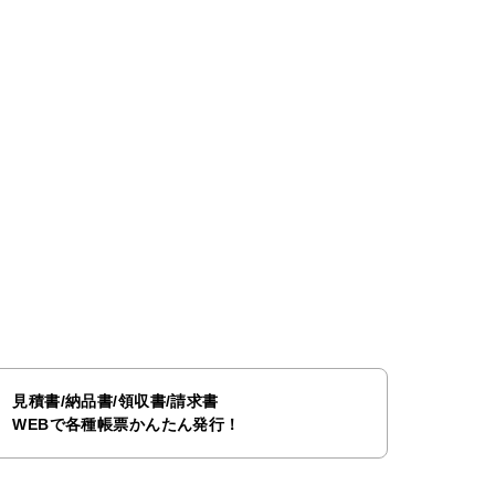
見積書/納品書/領収書/請求書
WEBで各種帳票かんたん発行！