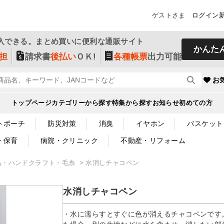
ゲストさま
ログイン
入できる。まとめ買いに便利な通販サイト
かんた
担
請求書
後払い
ＯＫ!
各種帳票
出力可能
お
トップページ
カテゴリーから探す
特集から探す
お知らせ
初めての方
トポーチ
防災対策
消臭
イヤホン
バスケット
・保育
病院・クリニック
不動産・リフォーム
品・ハンドクラフト・毛糸
水消しチャコペン
水消しチャコペン
・水に濡らすとすぐに色が消えるチャコペンです