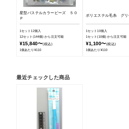
星型パステルカラービーズ ５０
ポリエステル毛糸 グリ
Ｐ
1セット12個入
1セット10個入
12セット(144個)
から注文可能
1セット(10個)
から注文可能
¥15,840〜
¥1,100〜
(税込)
(税込)
1個あたり¥110
1個あたり¥110
最近チェックした商品