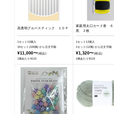
家庭用太口カード巻 
高透明グルースティック １０Ｐ
黒 ２枚
1セット10個入
1セット12個入
10セット(100個)
から注文可能
1セット(12個)
から注文可能
¥11,000〜
¥1,320〜
(税込)
(税込)
1個あたり¥110
1個あたり¥110