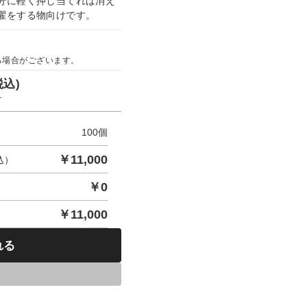
分に軽く押し当てれば消え
濯をする物向けです。
る場合がございます。
税込)
す
100
個
￥
11,000
込）
￥
0
￥
11,000
れる