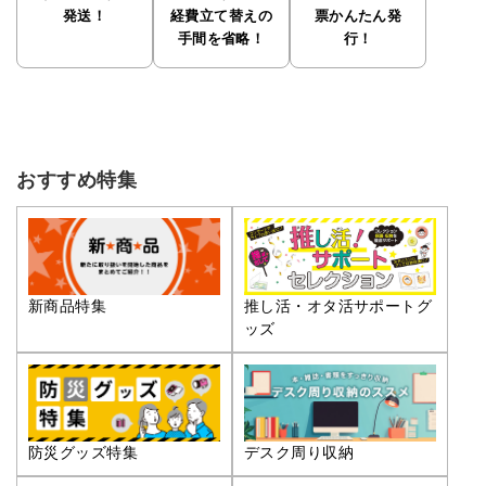
発送！
経費立て替えの
票かんたん発
手間を省略！
行！
おすすめ特集
推し活・オタ活サポートグ
新商品特集
ッズ
防災グッズ特集
デスク周り収納