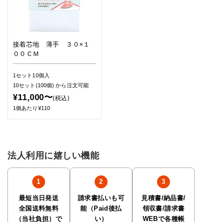
接着芯地 薄手 ３０×１
００ＣＭ
1セット10個入
10セット(100個)
から注文可能
¥11,000〜
(税込)
1個あたり¥110
法人利用に嬉しい機能
最短当日発送
請求書払いも可
見積書/納品書/
全国送料無料
能（Paid後払
領収書/請求書
（当社負担）で
い）
WEBで各種帳