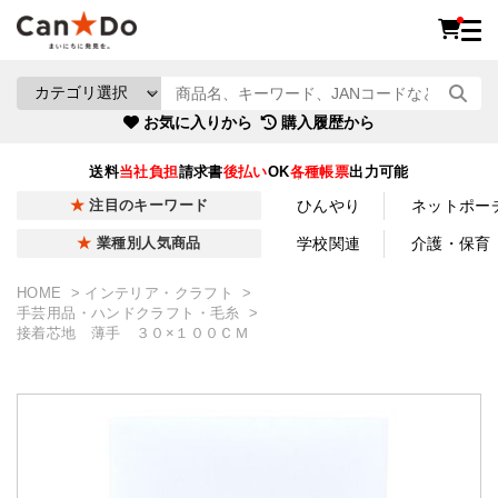
お気に入りから
購入履歴から
送料
当社負担
請求書
後払い
OK
各種帳票
出力可能
ひんやり
ネットポー
注目のキーワード
学校関連
介護・保育
業種別人気商品
HOME
インテリア・クラフト
手芸用品・ハンドクラフト・毛糸
接着芯地 薄手 ３０×１００ＣＭ