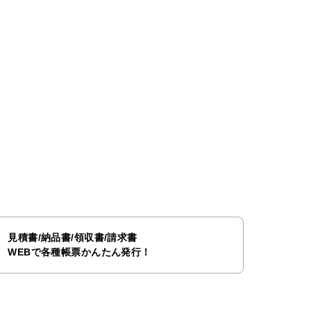
見積書/納品書/領収書/請求書
WEBで各種帳票かんたん発行！