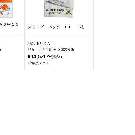
Ａ６横１５
スライダーバッグ ＬＬ ３枚
1セット12個入
能
11セット(132個)
から注文可能
¥14,520〜
(税込)
1個あたり¥110