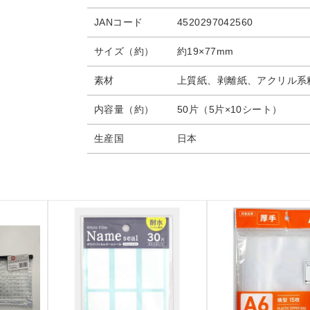
JANコード
4520297042560
サイズ（約）
約19×77mm
素材
上質紙、剥離紙、アクリル系
内容量（約）
50片（5片×10シート）
生産国
日本