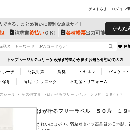
ゲストさま
ログイン
入できる。まとめ買いに便利な通販サイト
かんた
担
請求書
後払い
ＯＫ!
各種帳票
出力可能
お
トップページ
カテゴリーから探す
特集から探す
お知らせ
初めての方
トポーチ
防災対策
消臭
イヤホン
バスケット
・保育
病院・クリニック
不動産・リフォーム
クスシール ・ その他文具
はがせるフリーラベル ５０片 １９×７７
はがせるフリーラベル ５０片 １９
きれいにはがせる弱粘着タイプ高品質の日本製。