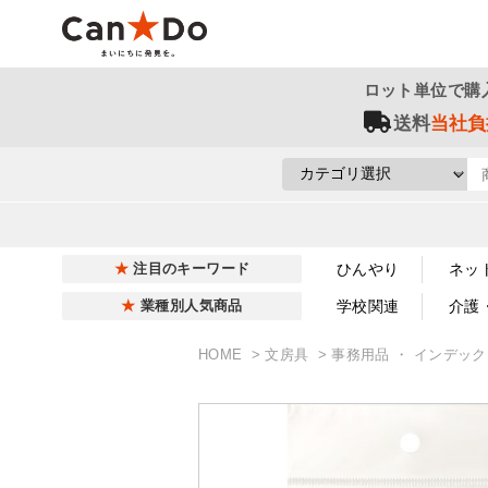
ロット単位で購
送料
当社負
ひんやり
ネッ
注目のキーワード
学校関連
介護
業種別人気商品
HOME
文房具
事務用品 ・ インデッ