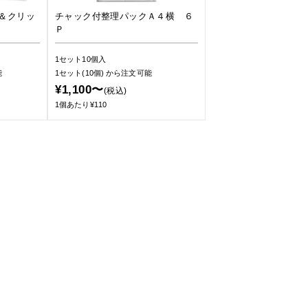
＆クリッ
チャック付整理パックＡ４横 ６
Ｐ
1セット10個入
能
1セット(10個)
から注文可能
¥1,100〜
(税込)
1個あたり¥110