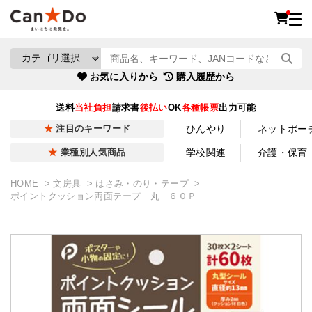
お気に入りから
購入履歴から
送料
当社負担
請求書
後払い
OK
各種帳票
出力可能
ひんやり
ネットポー
注目のキーワード
学校関連
介護・保育
業種別人気商品
HOME
文房具
はさみ・のり・テープ
ポイントクッション両面テープ 丸 ６０Ｐ