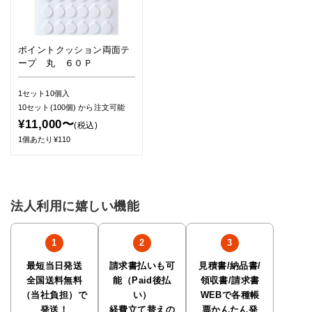
ポイントクッション両面テ
ープ 丸 ６０Ｐ
1セット10個入
10セット(100個)
から注文可能
¥11,000〜
(税込)
1個あたり¥110
法人利用に嬉しい機能
最短当日発送
請求書払いも可
見積書/納品書/
全国送料無料
能（Paid後払
領収書/請求書
（当社負担）で
い）
WEBで各種帳
発送！
経費立て替えの
票かんたん発