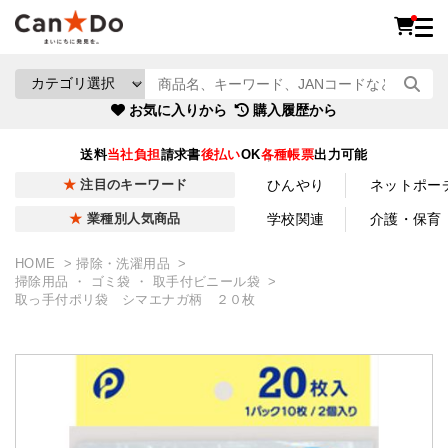
お気に入りから
購入履歴から
送料
当社負担
請求書
後払い
OK
各種帳票
出力可能
ひんやり
ネットポー
注目のキーワード
学校関連
介護・保育
業種別人気商品
HOME
掃除・洗濯用品
掃除用品 ・ ゴミ袋 ・ 取手付ビニール袋
取っ手付ポリ袋 シマエナガ柄 ２０枚