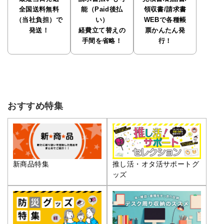
全国送料無料
能（Paid後払
領収書/請求書
（当社負担）で
い）
WEBで各種帳
発送！
経費立て替えの
票かんたん発
手間を省略！
行！
おすすめ特集
推し活・オタ活サポートグ
新商品特集
ッズ