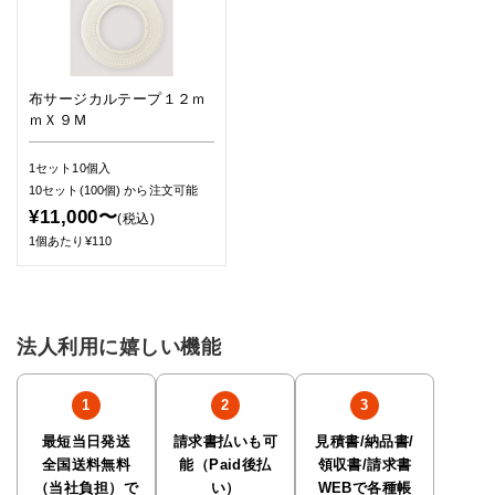
布サージカルテープ１２ｍ
ｍＸ９Ｍ
1セット10個入
10セット(100個)
から注文可能
¥11,000〜
(税込)
1個あたり¥110
法人利用に嬉しい機能
最短当日発送
請求書払いも可
見積書/納品書/
全国送料無料
能（Paid後払
領収書/請求書
（当社負担）で
い）
WEBで各種帳