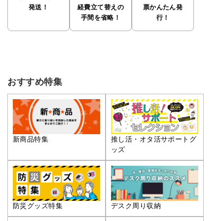
発送！
経費立て替えの
票かんたん発
手間を省略！
行！
おすすめ特集
推し活・オタ活サポートグ
新商品特集
ッズ
防災グッズ特集
デスク周り収納