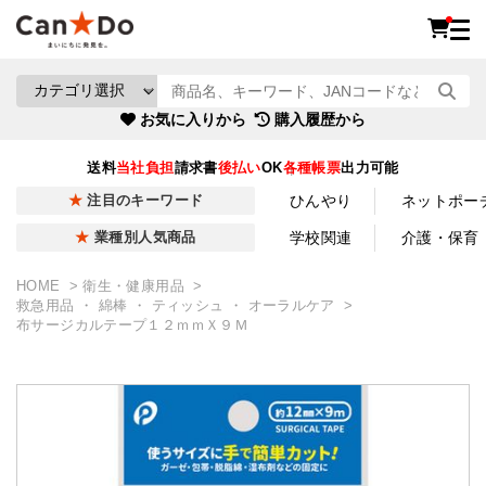
お気に入りから
購入履歴から
送料
当社負担
請求書
後払い
OK
各種帳票
出力可能
ひんやり
ネットポー
注目のキーワード
学校関連
介護・保育
業種別人気商品
HOME
衛生・健康用品
救急用品 ・ 綿棒 ・ ティッシュ ・ オーラルケア
布サージカルテープ１２ｍｍＸ９Ｍ