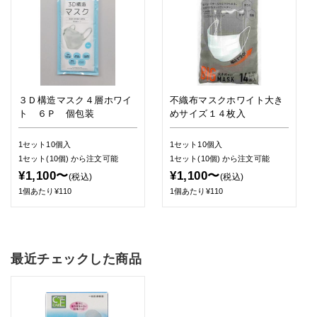
３Ｄ構造マスク４層ホワイ
不織布マスクホワイト大き
ト ６Ｐ 個包装
めサイズ１４枚入
1セット10個入
1セット10個入
1セット(10個)
から注文可能
1セット(10個)
から注文可能
¥1,100〜
¥1,100〜
(税込)
(税込)
1個あたり¥110
1個あたり¥110
最近チェックした商品