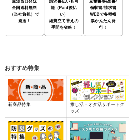
最短当日発送
請求書払いも可
見積書/納品書/
全国送料無料
能（Paid後払
領収書/請求書
（当社負担）で
い）
WEBで各種帳
発送！
経費立て替えの
票かんたん発
手間を省略！
行！
おすすめ特集
推し活・オタ活サポートグ
新商品特集
ッズ