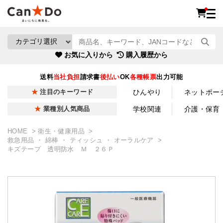
お気に入りから
購入履歴から
送料
当社負担
請求書
後払い
OK
各種帳票
出力可能
ひんやり
ネットポー
注目のキーワード
学校関連
介護・保育
業種別人気商品
HOME
衛生・健康用品
救急用品 ・ 綿棒 ・ ティッシュ ・ オーラルケア
キズテープ 透明防水 Ｍ ２６Ｐ