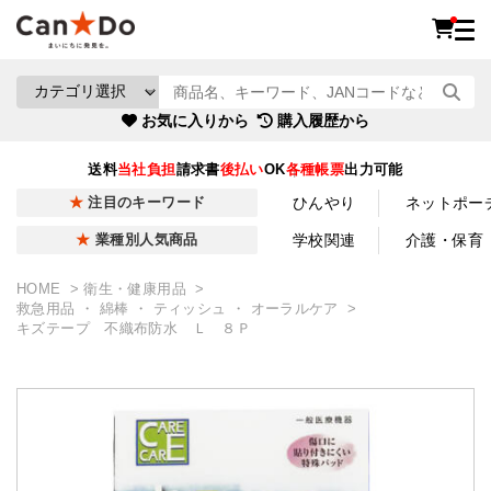
お気に入りから
購入履歴から
送料
当社負担
請求書
後払い
OK
各種帳票
出力可能
ひんやり
ネットポー
注目のキーワード
学校関連
介護・保育
業種別人気商品
HOME
衛生・健康用品
救急用品 ・ 綿棒 ・ ティッシュ ・ オーラルケア
キズテープ 不織布防水 Ｌ ８Ｐ