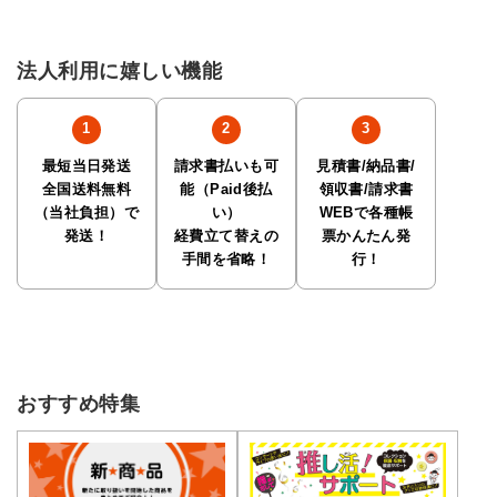
法人利用に嬉しい機能
最短当日発送
請求書払いも可
見積書/納品書/
全国送料無料
能（Paid後払
領収書/請求書
（当社負担）で
い）
WEBで各種帳
発送！
経費立て替えの
票かんたん発
手間を省略！
行！
おすすめ特集