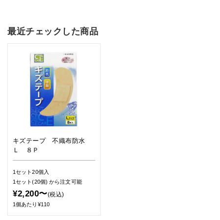
最近チェックした商品
キズテープ 不織布防水
Ｌ ８Ｐ
1セット20個入
1セット(20個)
から注文可能
¥2,200〜
(税込)
1個あたり¥110