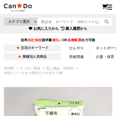
お気に入りから
購入履歴から
送料
当社負担
請求書
後払い
OK
各種帳票
出力可能
ひんやり
ネットポー
注目のキーワード
学校関連
介護・保育
業種別人気商品
HOME
キッチン用品
流し用品・消耗品
水切りフィルター排水口マチ付５０枚