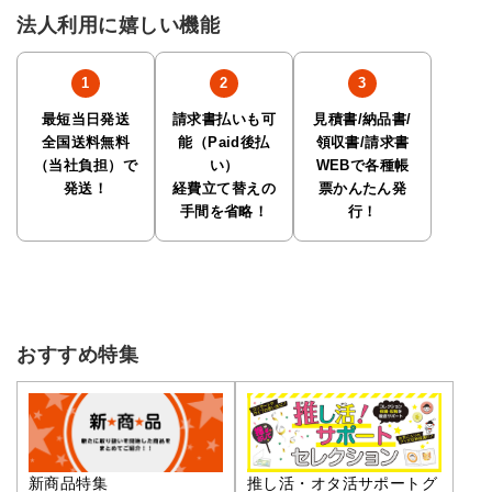
法人利用に嬉しい機能
最短当日発送
請求書払いも可
見積書/納品書/
全国送料無料
能（Paid後払
領収書/請求書
（当社負担）で
い）
WEBで各種帳
発送！
経費立て替えの
票かんたん発
手間を省略！
行！
おすすめ特集
推し活・オタ活サポートグ
新商品特集