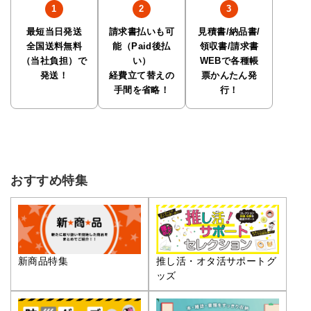
最短当日発送
請求書払いも可
見積書/納品書/
全国送料無料
能（Paid後払
領収書/請求書
（当社負担）で
い）
WEBで各種帳
発送！
経費立て替えの
票かんたん発
手間を省略！
行！
おすすめ特集
推し活・オタ活サポートグ
新商品特集
ッズ