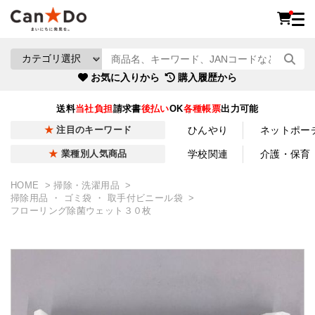
お気に入りから
購入履歴から
送料
当社負担
請求書
後払い
OK
各種帳票
出力可能
ひんやり
ネットポー
注目のキーワード
学校関連
介護・保育
業種別人気商品
HOME
掃除・洗濯用品
掃除用品 ・ ゴミ袋 ・ 取手付ビニール袋
フローリング除菌ウェット３０枚