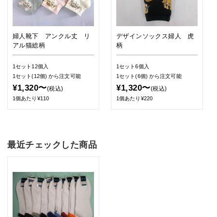
婦人靴下 アンクル丈 リ
デザインソックス婦人 虎
アル猫総柄
柄
1セット12個入
1セット6個入
1セット(12個)
から注文可能
1セット(6個)
から注文可能
¥1,320〜
¥1,320〜
(税込)
(税込)
1個あたり¥110
1個あたり¥220
最近チェックした商品