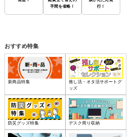
発送！
経費立て替えの
票かんたん発
手間を省略！
行！
おすすめ特集
推し活・オタ活サポートグ
新商品特集
ッズ
防災グッズ特集
デスク周り収納