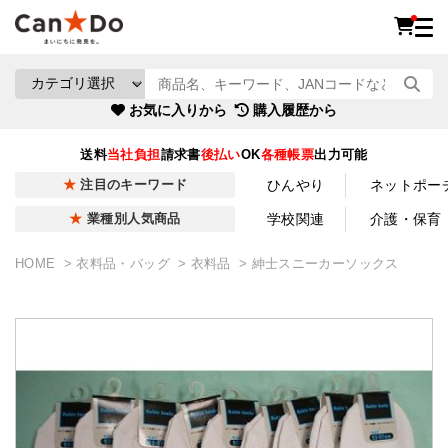
お気に入りから
購入履歴から
送料
当社負担
請求書
後払い
OK
各種帳票
出力可能
ひんやり
ネットポー
注目のキーワード
学校関連
介護・保育
業種別人気商品
HOME
衣料品・バッグ
衣料品
紳士スニーカーソックス