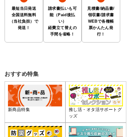
最短当日発送
請求書払いも可
見積書/納品書/
全国送料無料
能（Paid後払
領収書/請求書
（当社負担）で
い）
WEBで各種帳
発送！
経費立て替えの
票かんたん発
手間を省略！
行！
おすすめ特集
推し活・オタ活サポートグ
新商品特集
ッズ