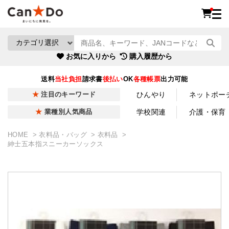
お気に入りから
購入履歴から
送料
当社負担
請求書
後払い
OK
各種帳票
出力可能
ひんやり
ネットポー
注目のキーワード
学校関連
介護・保育
業種別人気商品
HOME
衣料品・バッグ
衣料品
紳士五本指スニーカーソックス