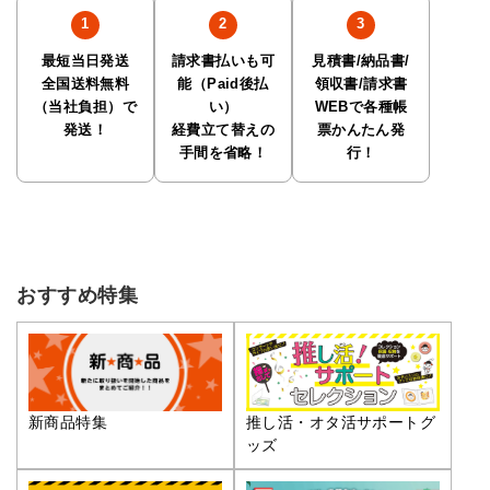
最短当日発送
請求書払いも可
見積書/納品書/
全国送料無料
能（Paid後払
領収書/請求書
（当社負担）で
い）
WEBで各種帳
発送！
経費立て替えの
票かんたん発
手間を省略！
行！
おすすめ特集
推し活・オタ活サポートグ
新商品特集
ッズ