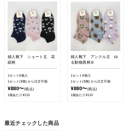
婦人靴下 ショート丈 花
婦人靴下 アンクル丈 ゆ
総柄
る動物異柄Ｂ
1セット8個入
1セット8個入
1セット(8個)
から注文可能
1セット(8個)
から注文可能
¥880〜
¥880〜
(税込)
(税込)
1個あたり¥110
1個あたり¥110
最近チェックした商品