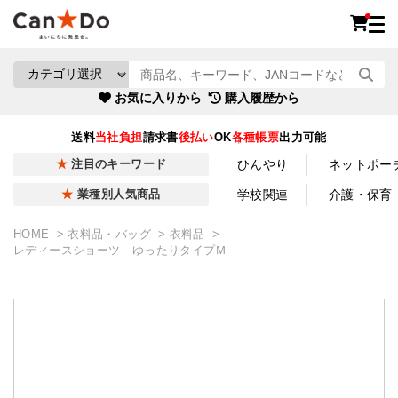
お気に入りから
購入履歴から
送料
当社負担
請求書
後払い
OK
各種帳票
出力可能
ひんやり
ネットポー
注目のキーワード
学校関連
介護・保育
業種別人気商品
HOME
衣料品・バッグ
衣料品
レディースショーツ ゆったりタイプＭ