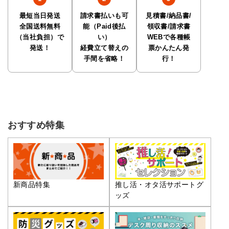
最短当日発送
請求書払いも可
見積書/納品書/
全国送料無料
能（Paid後払
領収書/請求書
（当社負担）で
い）
WEBで各種帳
発送！
経費立て替えの
票かんたん発
手間を省略！
行！
おすすめ特集
推し活・オタ活サポートグ
新商品特集
ッズ