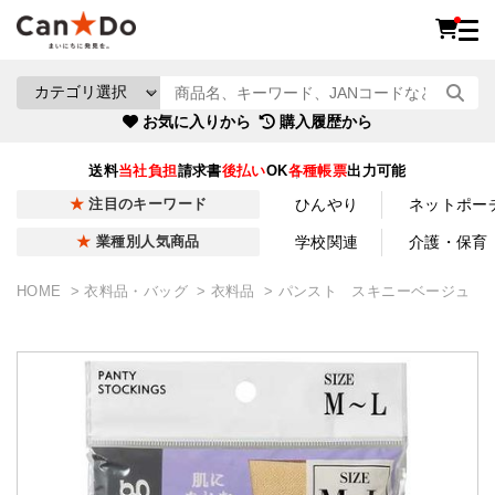
お気に入りから
購入履歴から
送料
当社負担
請求書
後払い
OK
各種帳票
出力可能
ひんやり
ネットポー
注目のキーワード
学校関連
介護・保育
業種別人気商品
HOME
衣料品・バッグ
衣料品
パンスト スキニーベージュ